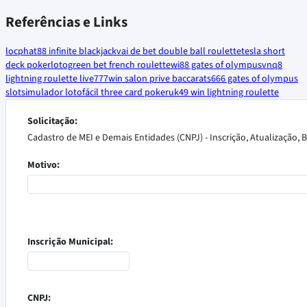
Referências e Links
locphat88 infinite blackjack
vai de bet double ball roulette
tesla short
deck poker
lotogreen bet french roulette
wi88 gates of olympus
vnq8
lightning roulette live
777win salon prive baccarat
s666 gates of olympus
slot
simulador lotofácil three card poker
uk49 win lightning roulette
Solicitação:
Cadastro de MEI e Demais Entidades (CNPJ) - Inscrição, Atualização, B
Motivo:
Inscrição Municipal:
CNPJ: