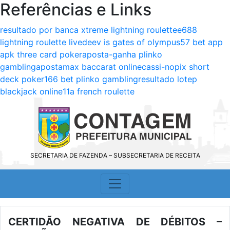
Referências e Links
resultado por banca xtreme lightning roulette
e688
lightning roulette live
deev is gates of olympus
57 bet app
apk three card poker
aposta-ganha plinko
gambling
apostamax baccarat online
cassi-nopix short
deck poker
166 bet plinko gambling
resultado lotep
blackjack online
11a french roulette
SECRETARIA DE FAZENDA – SUBSECRETARIA DE RECEITA
CERTIDÃO NEGATIVA DE DÉBITOS –