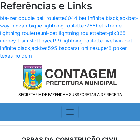
Referências e Links
bla-zer double ball roulette
0044 bet infinite blackjack
bet-
way mozambique lightning roulette
7755bet xtreme
lightning roulette
uni-bet lightning roulette
bet-pix365
money train slot
tinycat99 lightning roulette live
1win bet
infinite blackjack
bet595 baccarat online
super8 poker
texas holdem
SECRETARIA DE FAZENDA – SUBSECRETARIA DE RECEITA
OBRAS DA CONSTRUÇÃO CIVIL