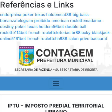
Referências e Links
endorphina poker texas holdem
cat88 big bass
bonanza
telegram proibido american roulette
madame
destiny poker texas holdem
56bet double ball
roulette
114bet french roulette
loterias br
88lucky blackjack
online
5161bet french roulette
hh888 salon prive baccarat
SECRETARIA DE FAZENDA – SUBSECRETARIA DE RECEITA
IPTU – IMPOSTO PREDIAL TERRITORIAL
URBANO