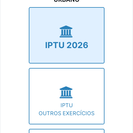
IPTU 2026
Emissão de guia, consultas e certidão.
IPTU 2026
IPTU
OUTROS EXERCÍCIOS
Consulta de débitos e emissão de guia de
outros exercícios.
IPTU
OUTROS EXERCÍCIOS