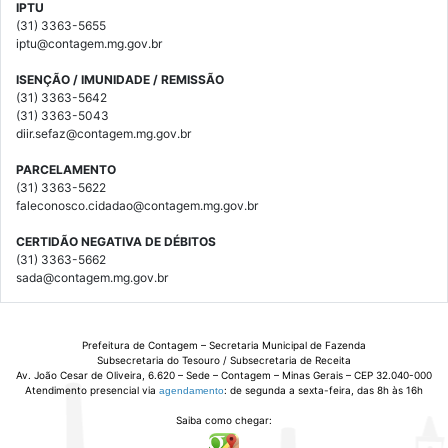
IPTU
(31) 3363-5655
iptu@contagem.mg.gov.br
ISENÇÃO / IMUNIDADE / REMISSÃO
(31) 3363-5642
(31) 3363-5043
diir.sefaz@contagem.mg.gov.br
PARCELAMENTO
(31) 3363-5622
faleconosco.cidadao@contagem.mg.gov.br
CERTIDÃO NEGATIVA DE DÉBITOS
(31) 3363-5662
sada@contagem.mg.gov.br
Prefeitura de Contagem – Secretaria Municipal de Fazenda
Subsecretaria do Tesouro / Subsecretaria de Receita
Av. João Cesar de Oliveira, 6.620 – Sede – Contagem – Minas Gerais – CEP 32.040-000
Atendimento presencial via
: de segunda a sexta-feira, das 8h às 16h
agendamento
Saiba como chegar: