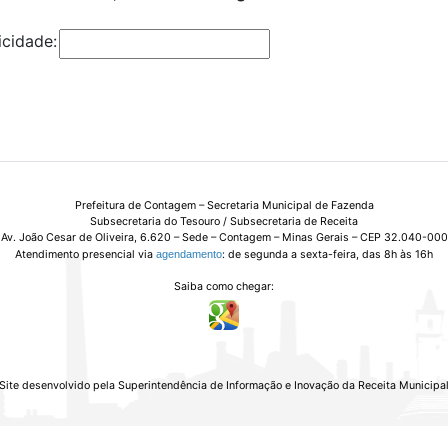
icidade:
Prefeitura de Contagem – Secretaria Municipal de Fazenda
Subsecretaria do Tesouro / Subsecretaria de Receita
Av. João Cesar de Oliveira, 6.620 – Sede – Contagem – Minas Gerais – CEP 32.040-000
Atendimento presencial via
agendamento
: de segunda a sexta-feira, das 8h às 16h
Saiba como chegar:
: Site desenvolvido pela Superintendência de Informação e Inovação da Receita Municipal 