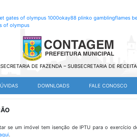
bet gates of olympus 1000
okay88 plinko gambling
flames be
es of olympus
SECRETARIA DE FAZENDA – SUBSECRETARIA DE RECEITA
T)
ÚVIDAS
DOWNLOADS
FALE CONOSCO
ÇÃO
ar se um imóvel tem isenção de IPTU para o exercício d
aqui
.