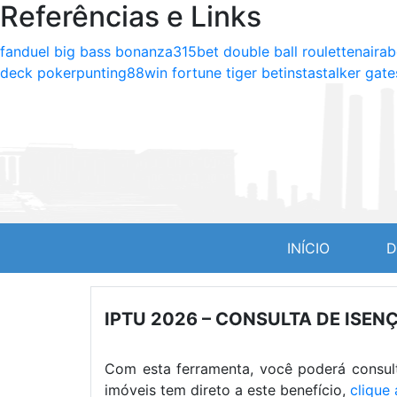
Referências e Links
fanduel big bass bonanza
315bet double ball roulette
naira
deck poker
punting
88win fortune tiger bet
instastalker gat
(CURREN
INÍCIO
D
IPTU 2026 – CONSULTA DE ISEN
Com esta ferramenta, você poderá consult
imóveis tem direto a este benefício,
clique 