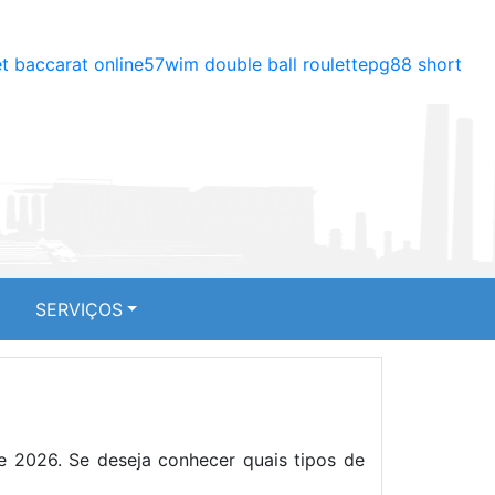
t baccarat online
57wim double ball roulette
pg88 short
SERVIÇOS
e 2026. Se deseja conhecer quais tipos de