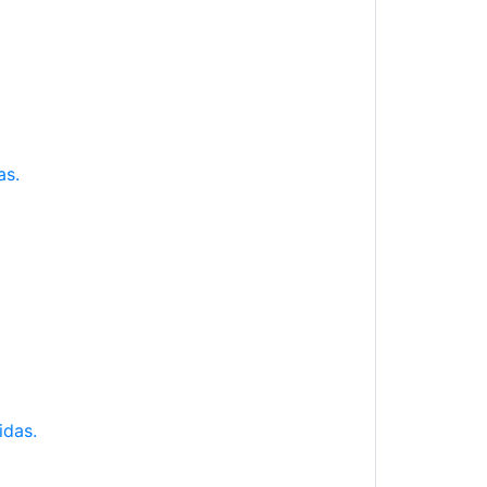
as.
idas.