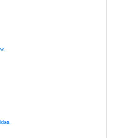
as.
idas.