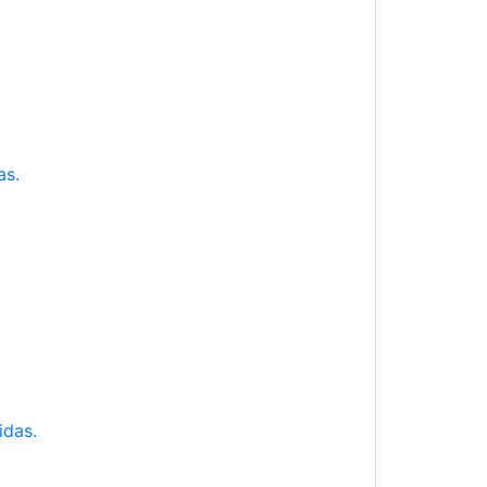
as.
idas.