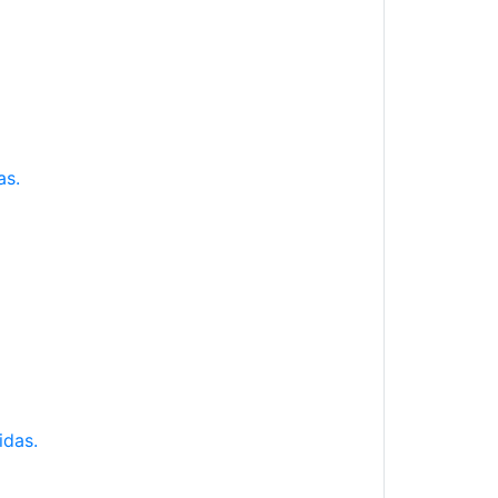
as.
idas.