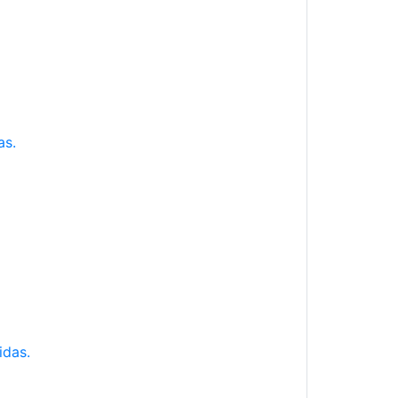
as.
idas.