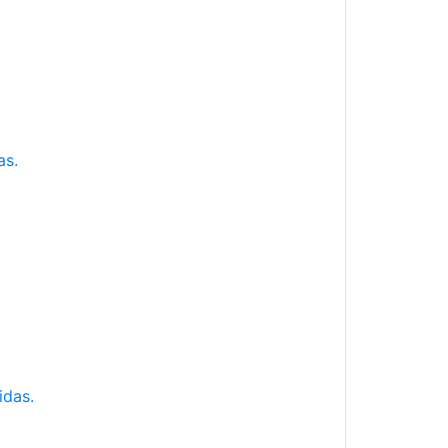
as.
idas.