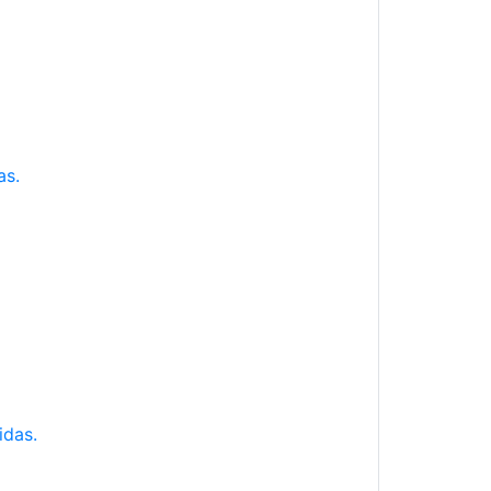
as.
idas.