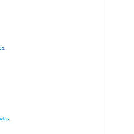
as.
idas.