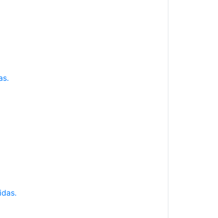
as.
idas.