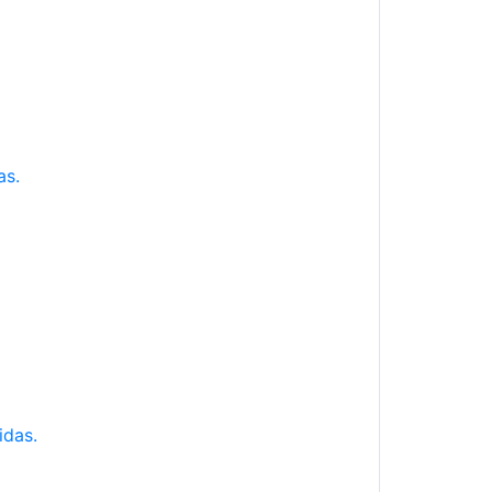
as.
idas.