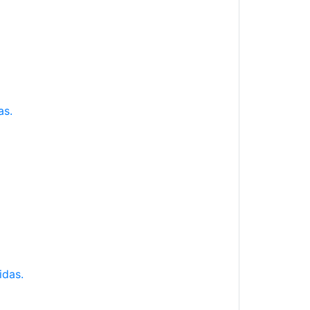
as.
idas.