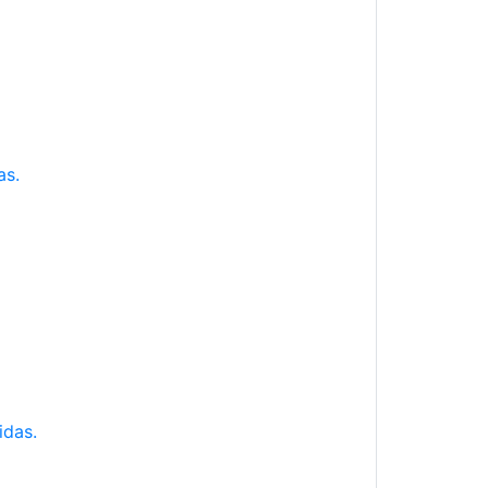
as.
idas.