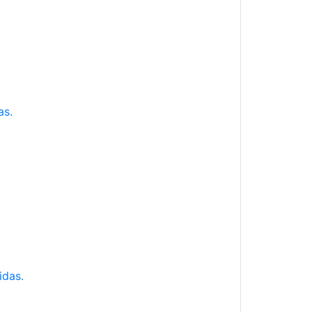
as.
idas.