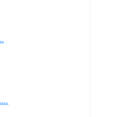
as.
idas.