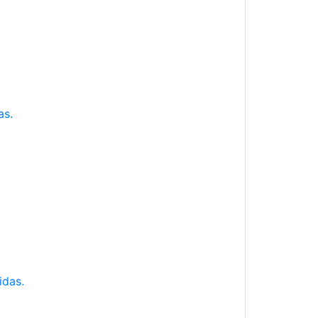
as.
idas.