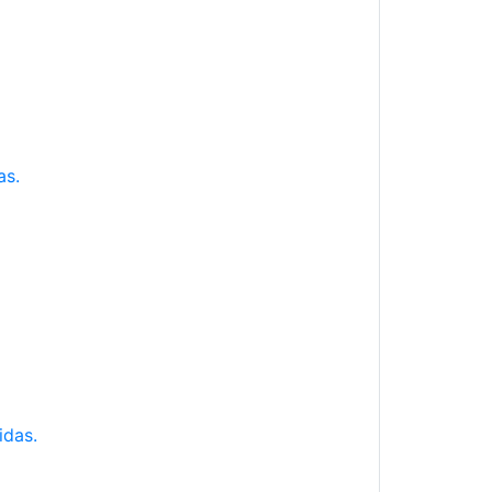
as.
idas.