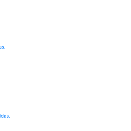
as.
idas.