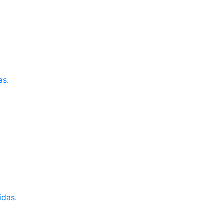
as.
idas.