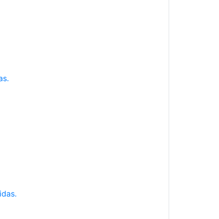
as.
idas.