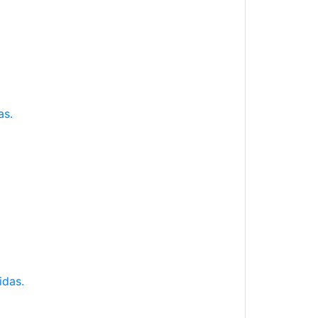
as.
idas.