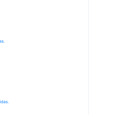
as.
idas.