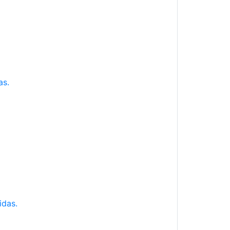
as.
idas.