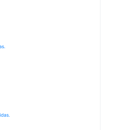
as.
idas.