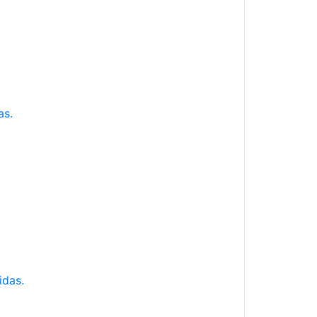
as.
idas.