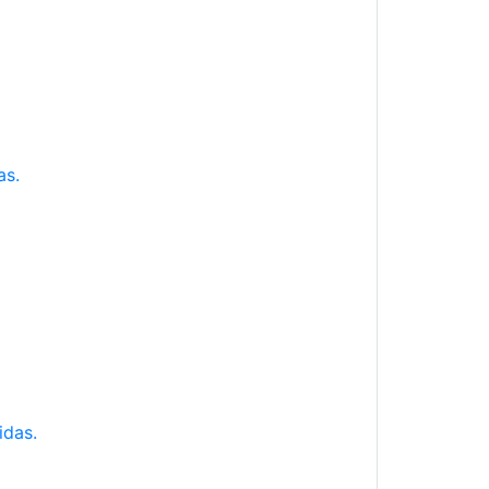
as.
idas.