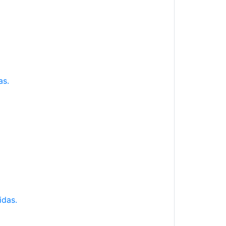
as.
idas.