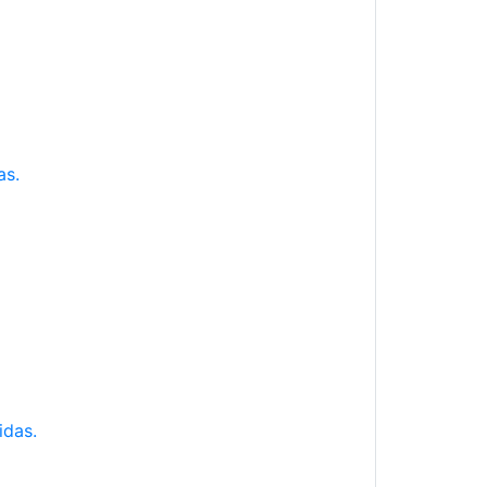
as.
idas.