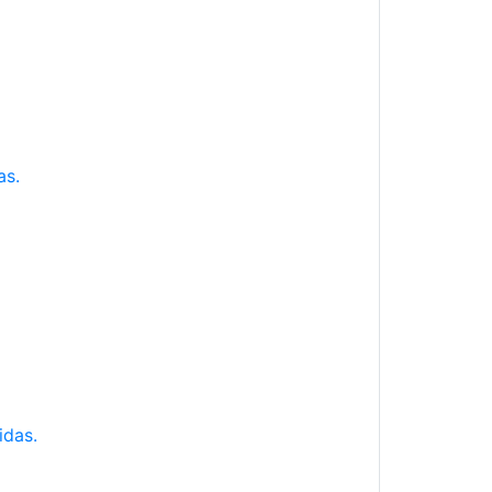
as.
idas.