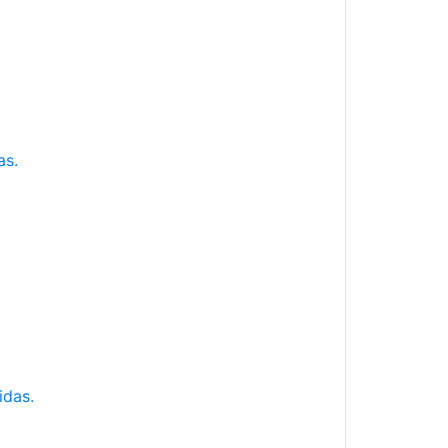
as.
idas.