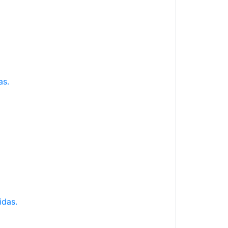
as.
idas.