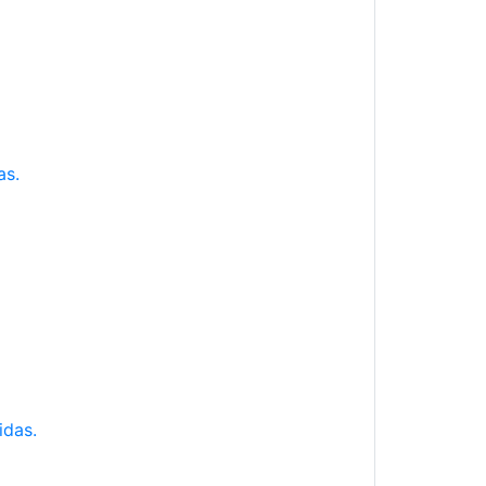
as.
idas.