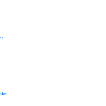
as.
idas.