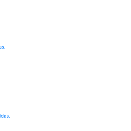
as.
idas.