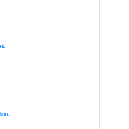
as.
idas.