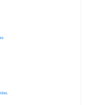
as.
idas.