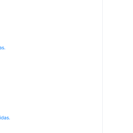
as.
idas.