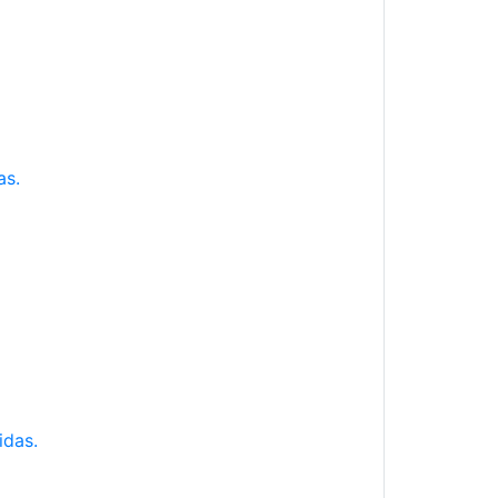
as.
idas.