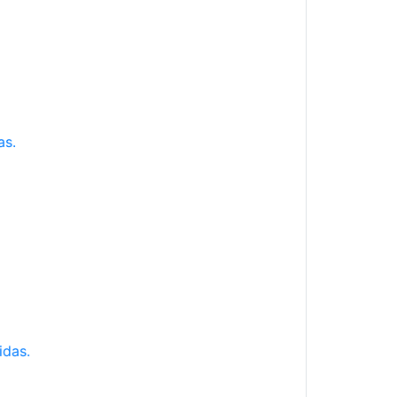
as.
idas.