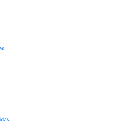
as.
idas.