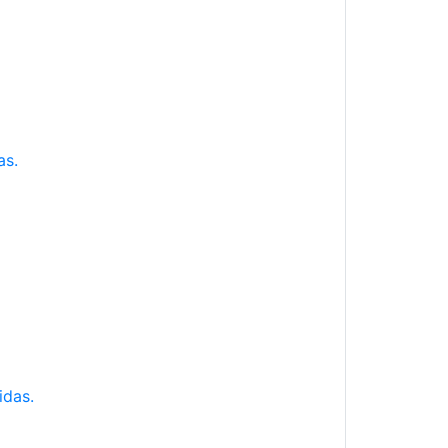
as.
idas.