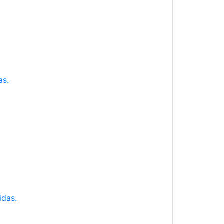
as.
idas.