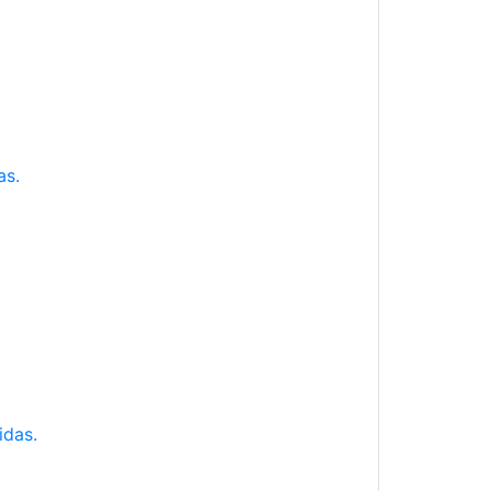
as.
idas.