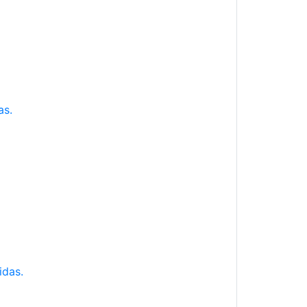
as.
idas.