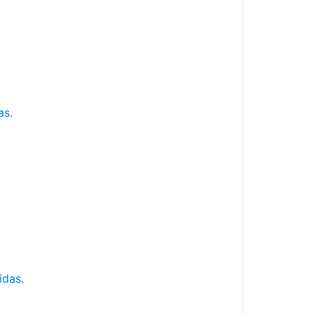
as.
idas.